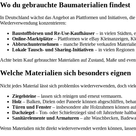
Wo du gebrauchte Baumaterialien findest
In Deutschland wächst das Angebot an Plattformen und Initiativen, die 
Wiederverwendung konzentrieren:
Baustoffbörsen und Re-Use-Kaufhäuser
– in vielen Städten, 
Online-Marktplätze
– Plattformen wie eBay Kleinanzeigen, Kle
Abbruchunternehmen
– manche Betriebe verkaufen Materialie
Lokale Tausch- und Sharing-Initiativen
– in vielen Regionen 
Achte beim Kauf gebrauchter Materialien auf Zustand, Maße und even
Welche Materialien sich besonders eignen
Nicht jedes Material lässt sich problemlos wiederverwenden, doch viele
Ziegelsteine
– lassen sich reinigen und erneut vermauern.
Holz
– Balken, Dielen oder Paneele können abgeschliffen, beha
Türen und Fenster
– insbesondere alte Holzrahmen können aufg
Dachziegel
– Ton- oder Schieferziegel sind oft Jahrzehnte haltba
Sanitärelemente und Armaturen
– alte Waschbecken, Badewa
Wenn Materialien nicht direkt wiederverwendet werden können, lassen si