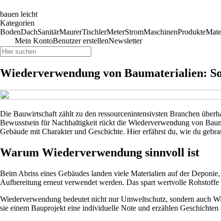
bauen leicht
Kategorien
Boden
Dach
Sanitär
Maurer
Tischler
Meter
Strom
Maschinen
Produkte
Mate
Mein Konto
Benutzer erstellen
Newsletter
Wiederverwendung von Baumaterialien: So 
Die Bauwirtschaft zählt zu den ressourcenintensivsten Branchen über
Bewusstsein für Nachhaltigkeit rückt die Wiederverwendung von Baumat
Gebäude mit Charakter und Geschichte. Hier erfährst du, wie du gebrau
Warum Wiederverwendung sinnvoll ist
Beim Abriss eines Gebäudes landen viele Materialien auf der Deponie, 
Aufbereitung erneut verwendet werden. Das spart wertvolle Rohstoffe u
Wiederverwendung bedeutet nicht nur Umweltschutz, sondern auch Wirts
sie einem Bauprojekt eine individuelle Note und erzählen Geschichten