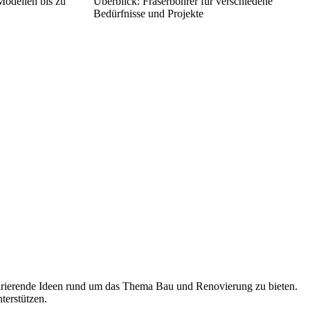
Modellen bis zu
Überblick: Fräserbohrer für verschiedene
Bedürfnisse und Projekte
spirierende Ideen rund um das Thema Bau und Renovierung zu bieten.
terstützen.