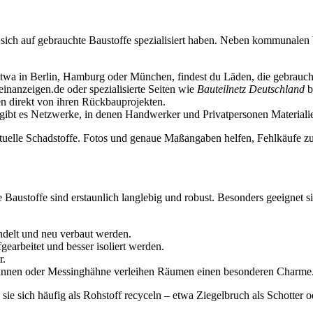
sich auf gebrauchte Baustoffe spezialisiert haben. Neben kommunalen We
etwa in Berlin, Hamburg oder München, findest du Läden, die gebrauchte
inanzeigen.de oder spezialisierte Seiten wie
Bauteilnetz Deutschland
b
n direkt von ihren Rückbauprojekten.
gibt es Netzwerke, in denen Handwerker und Privatpersonen Materiali
tuelle Schadstoffe. Fotos und genaue Maßangaben helfen, Fehlkäufe z
 Baustoffe sind erstaunlich langlebig und robust. Besonders geeignet s
ndelt und neu verbaut werden.
earbeitet und besser isoliert werden.
r.
nnen oder Messinghähne verleihen Räumen einen besonderen Charme
e sich häufig als Rohstoff recyceln – etwa Ziegelbruch als Schotter od