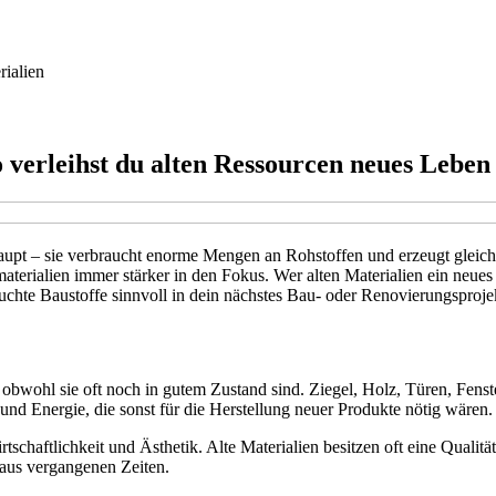
rialien
verleihst du alten Ressourcen neues Leben
haupt – sie verbraucht enorme Mengen an Rohstoffen und erzeugt glei
erialien immer stärker in den Fokus. Wer alten Materialien ein neues 
chte Baustoffe sinnvoll in dein nächstes Bau- oder Renovierungsprojek
obwohl sie oft noch in gutem Zustand sind. Ziegel, Holz, Türen, Fenst
nd Energie, die sonst für die Herstellung neuer Produkte nötig wären.
chaftlichkeit und Ästhetik. Alte Materialien besitzen oft eine Qualit
 aus vergangenen Zeiten.