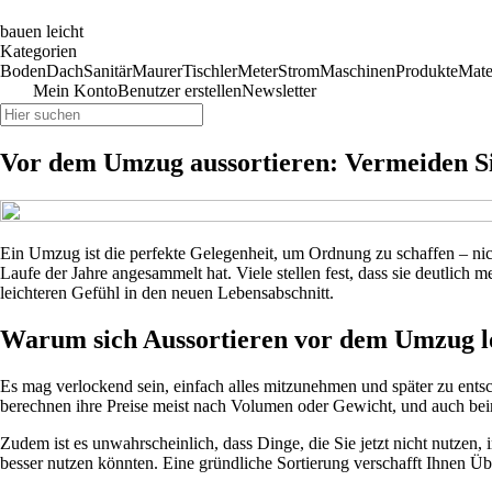
bauen leicht
Kategorien
Boden
Dach
Sanitär
Maurer
Tischler
Meter
Strom
Maschinen
Produkte
Mate
Mein Konto
Benutzer erstellen
Newsletter
Vor dem Umzug aussortieren: Vermeiden S
Ein Umzug ist die perfekte Gelegenheit, um Ordnung zu schaffen – nic
Laufe der Jahre angesammelt hat. Viele stellen fest, dass sie deutlich m
leichteren Gefühl in den neuen Lebensabschnitt.
Warum sich Aussortieren vor dem Umzug l
Es mag verlockend sein, einfach alles mitzunehmen und später zu entsch
berechnen ihre Preise meist nach Volumen oder Gewicht, und auch be
Zudem ist es unwahrscheinlich, dass Dinge, die Sie jetzt nicht nutzen
besser nutzen könnten. Eine gründliche Sortierung verschafft Ihnen Übe