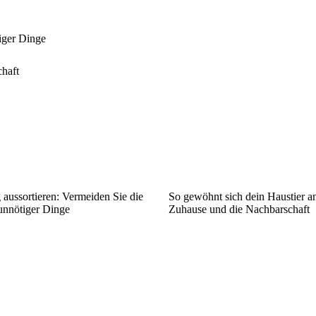
iger Dinge
chaft
ussortieren: Vermeiden Sie die
So gewöhnt sich dein Haustier a
nnötiger Dinge
Zuhause und die Nachbarschaft