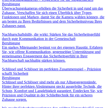
Beruhigung
Überwachungskameras erhöhen die Sicherheit in und rund um das
Zuhause. Verschaffen Sie sich einen Überblick über Typen,
Funktionen und Marken, damit Sie die Kamera wählen können, die
am besten zu Ihren Bedürfnissen und dem Sicherheitsniveau Ihres
Zuhauses passt.
Nachbarschaftshilfe, die wirkt: Stärken Sie das Sicherheitsgefühl
durch gute Kommunikation in der Gemeinschaft
Beruhigung
Ein starkes Miteinander beginnt vor der eigenen Haustür. Erfahren
Sie, wie offene Kommunikation, gegenseitige Unterstützung und
gemeinsames Engagement das Sicherheitsgefühl in Ihrer
Nachbarschaft nachhaltig stärken können.
Schlüssel und Schlösser im perfekten Zusammenspiel – Präzision
schafft Sicherheit
Beruhigung
Schlüssel und Schlösser sind mehr als nur Alltagsgegenstände.
Hinter ihrer perfekten Abstimmung steckt ausgefeilte Technik, die
Schutz, Komfort und Langlebigkeit garantiert. Entdecken Sie, wie
Präzision und Qualität in der Schließtechnik für ein sicheres
Zuhause sorgen.