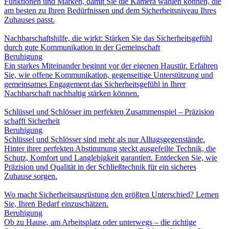
Funktionen und Marken, damit Sie die Kamera wählen können, die
am besten zu Ihren Bedürfnissen und dem Sicherheitsniveau Ihres
Zuhauses passt.
Nachbarschaftshilfe, die wirkt: Stärken Sie das Sicherheitsgefühl
durch gute Kommunikation in der Gemeinschaft
Beruhigung
Ein starkes Miteinander beginnt vor der eigenen Haustür. Erfahren
Sie, wie offene Kommunikation, gegenseitige Unterstützung und
gemeinsames Engagement das Sicherheitsgefühl in Ihrer
Nachbarschaft nachhaltig stärken können.
Schlüssel und Schlösser im perfekten Zusammenspiel – Präzision
schafft Sicherheit
Beruhigung
Schlüssel und Schlösser sind mehr als nur Alltagsgegenstände.
Hinter ihrer perfekten Abstimmung steckt ausgefeilte Technik, die
Schutz, Komfort und Langlebigkeit garantiert. Entdecken Sie, wie
Präzision und Qualität in der Schließtechnik für ein sicheres
Zuhause sorgen.
Wo macht Sicherheitsausrüstung den größten Unterschied? Lernen
Sie, Ihren Bedarf einzuschätzen.
Beruhigung
Ob zu Hause, am Arbeitsplatz oder unterwegs – die richtige