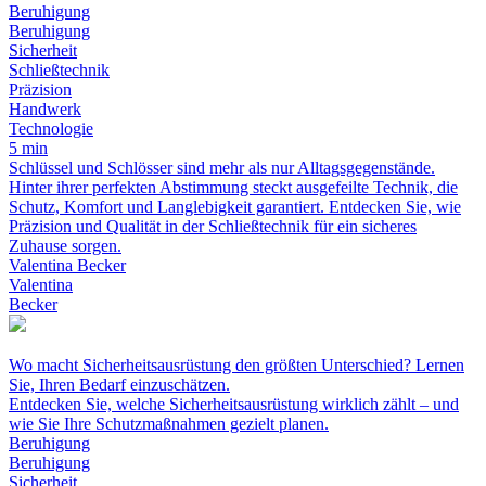
Beruhigung
Beruhigung
Sicherheit
Schließtechnik
Präzision
Handwerk
Technologie
5 min
Schlüssel und Schlösser sind mehr als nur Alltagsgegenstände.
Hinter ihrer perfekten Abstimmung steckt ausgefeilte Technik, die
Schutz, Komfort und Langlebigkeit garantiert. Entdecken Sie, wie
Präzision und Qualität in der Schließtechnik für ein sicheres
Zuhause sorgen.
Valentina Becker
Valentina
Becker
Wo macht Sicherheitsausrüstung den größten Unterschied? Lernen
Sie, Ihren Bedarf einzuschätzen.
Entdecken Sie, welche Sicherheitsausrüstung wirklich zählt – und
wie Sie Ihre Schutzmaßnahmen gezielt planen.
Beruhigung
Beruhigung
Sicherheit