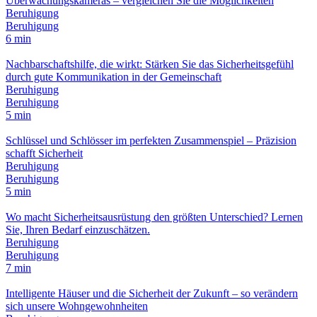
Überwachungskameras – vergleichen Sie die Möglichkeiten
Beruhigung
Beruhigung
6 min
Nachbarschaftshilfe, die wirkt: Stärken Sie das Sicherheitsgefühl
durch gute Kommunikation in der Gemeinschaft
Beruhigung
Beruhigung
5 min
Schlüssel und Schlösser im perfekten Zusammenspiel – Präzision
schafft Sicherheit
Beruhigung
Beruhigung
5 min
Wo macht Sicherheitsausrüstung den größten Unterschied? Lernen
Sie, Ihren Bedarf einzuschätzen.
Beruhigung
Beruhigung
7 min
Intelligente Häuser und die Sicherheit der Zukunft – so verändern
sich unsere Wohngewohnheiten