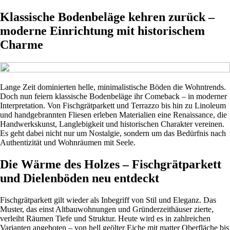
Klassische Bodenbeläge kehren zurück –
moderne Einrichtung mit historischem
Charme
Lange Zeit dominierten helle, minimalistische Böden die Wohntrends.
Doch nun feiern klassische Bodenbeläge ihr Comeback – in moderner
Interpretation. Von Fischgrätparkett und Terrazzo bis hin zu Linoleum
und handgebrannten Fliesen erleben Materialien eine Renaissance, die
Handwerkskunst, Langlebigkeit und historischen Charakter vereinen.
Es geht dabei nicht nur um Nostalgie, sondern um das Bedürfnis nach
Authentizität und Wohnräumen mit Seele.
Die Wärme des Holzes – Fischgrätparkett
und Dielenböden neu entdeckt
Fischgrätparkett gilt wieder als Inbegriff von Stil und Eleganz. Das
Muster, das einst Altbauwohnungen und Gründerzeithäuser zierte,
verleiht Räumen Tiefe und Struktur. Heute wird es in zahlreichen
Varianten angeboten – von hell geölter Eiche mit matter Oberfläche bis