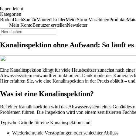
bauen leicht
Kategorien
Boden
Dach
Sanitär
Maurer
Tischler
Meter
Strom
Maschinen
Produkte
Mate
Mein Konto
Benutzer erstellen
Newsletter
Kanalinspektion ohne Aufwand: So läuft es 
Eine Kanalinspektion klingt für viele Hausbesitzer zunächst nach einer
Abwassersystem einwandfrei funktioniert. Dank moderner Kameratechni
Hier erfahren Sie, wie eine Kanalinspektion in der Praxis abläuft – und
Was ist eine Kanalinspektion?
Bei einer Kanalinspektion wird das Abwassersystem eines Gebäudes mit
Problemen führen. Die Inspektion wird von einem zertifizierten Fachb
Typische Gründe für eine Kanalinspektion sind:
Wiederkehrende Verstopfungen oder schlechter Abfluss