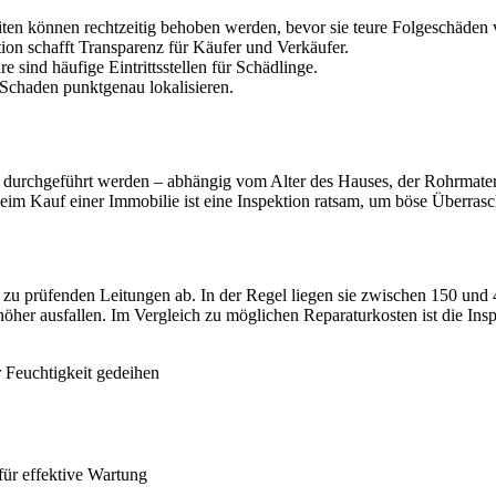
iten können rechtzeitig behoben werden, bevor sie teure Folgeschäden 
on schafft Transparenz für Käufer und Verkäufer.
 sind häufige Eintrittsstellen für Schädlinge.
 Schaden punktgenau lokalisieren.
ahre durchgeführt werden – abhängig vom Alter des Hauses, der Rohrmat
beim Kauf einer Immobilie ist eine Inspektion ratsam, um böse Überra
rüfenden Leitungen ab. In der Regel liegen sie zwischen 150 und 400 
er ausfallen. Im Vergleich zu möglichen Reparaturkosten ist die Inspe
r Feuchtigkeit gedeihen
für effektive Wartung